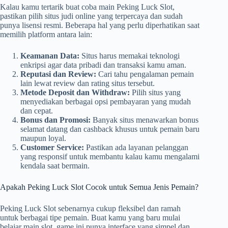
Kalau kamu tertarik buat coba main Peking Luck Slot,
pastikan pilih situs judi online yang terpercaya dan sudah
punya lisensi resmi. Beberapa hal yang perlu diperhatikan saat
memilih platform antara lain:
Keamanan Data:
Situs harus memakai teknologi
enkripsi agar data pribadi dan transaksi kamu aman.
Reputasi dan Review:
Cari tahu pengalaman pemain
lain lewat review dan rating situs tersebut.
Metode Deposit dan Withdraw:
Pilih situs yang
menyediakan berbagai opsi pembayaran yang mudah
dan cepat.
Bonus dan Promosi:
Banyak situs menawarkan bonus
selamat datang dan cashback khusus untuk pemain baru
maupun loyal.
Customer Service:
Pastikan ada layanan pelanggan
yang responsif untuk membantu kalau kamu mengalami
kendala saat bermain.
Apakah Peking Luck Slot Cocok untuk Semua Jenis Pemain?
Peking Luck Slot sebenarnya cukup fleksibel dan ramah
untuk berbagai tipe pemain. Buat kamu yang baru mulai
belajar main slot, game ini punya interface yang simpel dan