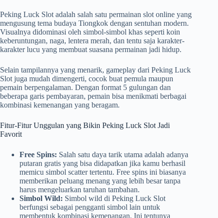
Peking Luck Slot adalah salah satu permainan slot online yang
mengusung tema budaya Tiongkok dengan sentuhan modern.
Visualnya didominasi oleh simbol-simbol khas seperti koin
keberuntungan, naga, lentera merah, dan tentu saja karakter-
karakter lucu yang membuat suasana permainan jadi hidup.
Selain tampilannya yang menarik, gameplay dari Peking Luck
Slot juga mudah dimengerti, cocok buat pemula maupun
pemain berpengalaman. Dengan format 5 gulungan dan
beberapa garis pembayaran, pemain bisa menikmati berbagai
kombinasi kemenangan yang beragam.
Fitur-Fitur Unggulan yang Bikin Peking Luck Slot Jadi
Favorit
Free Spins:
Salah satu daya tarik utama adalah adanya
putaran gratis yang bisa didapatkan jika kamu berhasil
memicu simbol scatter tertentu. Free spins ini biasanya
memberikan peluang menang yang lebih besar tanpa
harus mengeluarkan taruhan tambahan.
Simbol Wild:
Simbol wild di Peking Luck Slot
berfungsi sebagai pengganti simbol lain untuk
membentuk kombinasi kemenangan. Ini tentunya