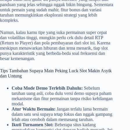
panduan yang jelas sehingga nggak bikin bingung. Sementara
untuk pemain yang sudah mahir, fitur bonus dan variasi
taruhan memungkinkan eksplorasi strategi yang lebih
kompleks.
Namun, kalau kamu tipe yang suka permainan super cepat
dan volatilitas tinggi, mungkin perlu cek dulu detail RTP
(Return to Player) dan pola pembayaran dari slot ini. Karena
meskipun menawarkan hiburan dan tema menarik, tiap slot
punya karakteristik yang berbeda-beda soal frekuensi dan
besar kemenangan.
Tips Tambahan Supaya Main Peking Luck Slot Makin Asyik
dan Untung
Coba Mode Demo Terlebih Dahulu:
Sebelum
taruhan uang asli, coba dulu versi demo supaya paham
mekanisme dan fitur permainan tanpa risiko kehilangan
modal.
Atur Waktu Bermain:
Jangan terlalu lama bermain
dalam satu sesi supaya tetap fokus dan nggak gampang
lelah atau ceroboh dalam memasang taruhan.
Ikuti Turnamen Slot:
Beberapa situs kadang
mengadakan kompetisi slot dengan hadiah menarik. Ini