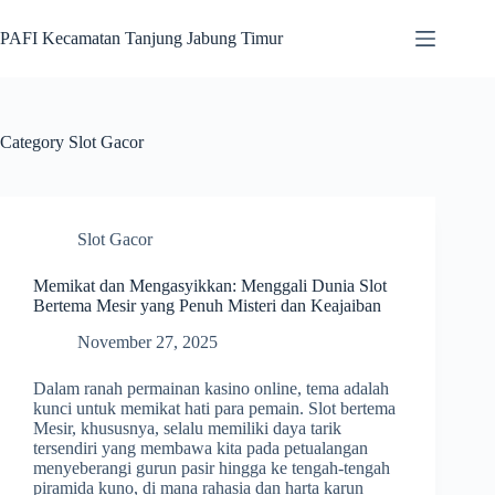
Skip
to
PAFI Kecamatan Tanjung Jabung Timur
content
Category
Slot Gacor
Slot Gacor
Memikat dan Mengasyikkan: Menggali Dunia Slot
Bertema Mesir yang Penuh Misteri dan Keajaiban
November 27, 2025
Dalam ranah permainan kasino online, tema adalah
kunci untuk memikat hati para pemain. Slot bertema
Mesir, khususnya, selalu memiliki daya tarik
tersendiri yang membawa kita pada petualangan
menyeberangi gurun pasir hingga ke tengah-tengah
piramida kuno, di mana rahasia dan harta karun