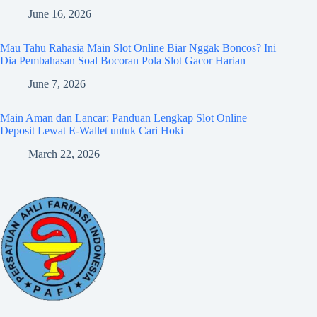
June 16, 2026
Mau Tahu Rahasia Main Slot Online Biar Nggak Boncos? Ini
Dia Pembahasan Soal Bocoran Pola Slot Gacor Harian
June 7, 2026
Main Aman dan Lancar: Panduan Lengkap Slot Online
Deposit Lewat E-Wallet untuk Cari Hoki
March 22, 2026