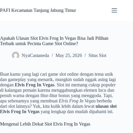
Skip
to
PAFI Kecamatan Tanjung Jabung Timur
content
Apakah Ulasan Slot Elvis Frog In Vegas Bisa Jadi Pilihan
Terbaik untuk Pecinta Game Slot Online?
NyaCastaneda
May 25, 2026
Situs Slot
Buat kamu yang lagi cari game slot online dengan tema unik
dan gameplay yang menarik, mungkin sudah nggak asing lagi
dengan
Elvis Frog In Vegas
. Slot ini memang cukup populer
di kalangan pemain karena menggabungkan elemen lucu dan
penuh warna dengan fitur-fitur bonus yang menggoda. Tapi,
apa sebenarnya yang membuat
Elvis Frog In Vegas
berbeda
dari slot lainnya? Yuk, kita kulik lebih dalam lewat
ulasan slot
Elvis Frog In Vegas
yang lengkap dan mudah dipahami ini.
Mengenal Lebih Dekat Slot Elvis Frog In Vegas