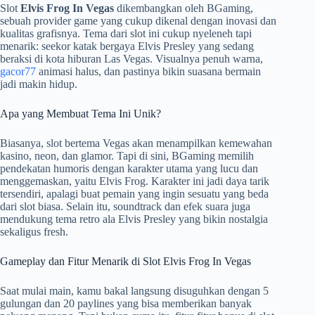
Slot
Elvis Frog In Vegas
dikembangkan oleh BGaming,
sebuah provider game yang cukup dikenal dengan inovasi dan
kualitas grafisnya. Tema dari slot ini cukup nyeleneh tapi
menarik: seekor katak bergaya Elvis Presley yang sedang
beraksi di kota hiburan Las Vegas. Visualnya penuh warna,
gacor77
animasi halus, dan pastinya bikin suasana bermain
jadi makin hidup.
Apa yang Membuat Tema Ini Unik?
Biasanya, slot bertema Vegas akan menampilkan kemewahan
kasino, neon, dan glamor. Tapi di sini, BGaming memilih
pendekatan humoris dengan karakter utama yang lucu dan
menggemaskan, yaitu Elvis Frog. Karakter ini jadi daya tarik
tersendiri, apalagi buat pemain yang ingin sesuatu yang beda
dari slot biasa. Selain itu, soundtrack dan efek suara juga
mendukung tema retro ala Elvis Presley yang bikin nostalgia
sekaligus fresh.
Gameplay dan Fitur Menarik di Slot Elvis Frog In Vegas
Saat mulai main, kamu bakal langsung disuguhkan dengan 5
gulungan dan 20 paylines yang bisa memberikan banyak