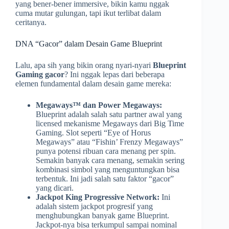
yang bener-bener immersive, bikin kamu nggak
cuma mutar gulungan, tapi ikut terlibat dalam
ceritanya.
DNA “Gacor” dalam Desain Game Blueprint
Lalu, apa sih yang bikin orang nyari-nyari
Blueprint
Gaming gacor
? Ini nggak lepas dari beberapa
elemen fundamental dalam desain game mereka:
Megaways™ dan Power Megaways:
Blueprint adalah salah satu partner awal yang
licensed mekanisme Megaways dari Big Time
Gaming. Slot seperti “Eye of Horus
Megaways” atau “Fishin’ Frenzy Megaways”
punya potensi ribuan cara menang per spin.
Semakin banyak cara menang, semakin sering
kombinasi simbol yang menguntungkan bisa
terbentuk. Ini jadi salah satu faktor “gacor”
yang dicari.
Jackpot King Progressive Network:
Ini
adalah sistem jackpot progresif yang
menghubungkan banyak game Blueprint.
Jackpot-nya bisa terkumpul sampai nominal