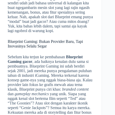
sendiri udah jadi bahasa universal di kalangan kita
buat ngegambarin mesin slot yang lagi rajin ngasih
kemenangan, bonus, atau fitur spesialnya sering
keluar. Nah, apakah slot dari Blueprint emang punya
“modal” buat jadi gacor? Atau cuma mitos doang?
Yuk, kita bahas lebih dalem, tapi santai aja kayak
lagi ngobrol di warung kopi.
Blueprint Gaming: Bukan Provider Baru, Tapi
Inovasinya Selalu Segar
Sebelum kita terjun ke pembahasan
Blueprint
Gaming gacor
, ada baiknya kenalan dulu sama si
pembuatnya. Blueprint Gaming ini udah berdiri
sejak 2001, jadi mereka punya pengalaman puluhan
tahun di industri iGaming. Mereka terkenal karena
konsep game-nya yang nggak biasa-biasa aja. Kalau
provider lain fokus ke grafis mewah atau tema
klasik, Blueprint punya ciri khas:
branded content
dan
gameplay mechanics
yang unik. Siapa yang
nggak kenal slot bertema film seperti “Ted” atau
“The Goonies”? Atau slot dengan karakter ikonik
seperti “Genie Jackpots”? Semua itu karya mereka.
Kekuatan mereka ada di storytelling dan fitur bonus