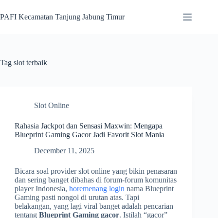
Skip
to
PAFI Kecamatan Tanjung Jabung Timur
content
Tag
slot terbaik
Slot Online
Rahasia Jackpot dan Sensasi Maxwin: Mengapa
Blueprint Gaming Gacor Jadi Favorit Slot Mania
December 11, 2025
Bicara soal provider slot online yang bikin penasaran
dan sering banget dibahas di forum-forum komunitas
player Indonesia,
horemenang login
nama Blueprint
Gaming pasti nongol di urutan atas. Tapi
belakangan, yang lagi viral banget adalah pencarian
tentang
Blueprint Gaming gacor
. Istilah “gacor”