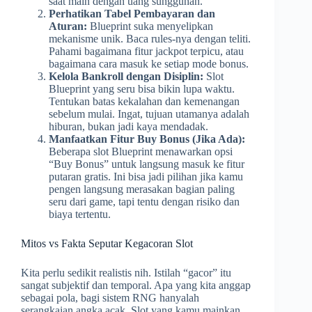
saat main dengan uang sungguhan.
Perhatikan Tabel Pembayaran dan
Aturan:
Blueprint suka menyelipkan
mekanisme unik. Baca rules-nya dengan teliti.
Pahami bagaimana fitur jackpot terpicu, atau
bagaimana cara masuk ke setiap mode bonus.
Kelola Bankroll dengan Disiplin:
Slot
Blueprint yang seru bisa bikin lupa waktu.
Tentukan batas kekalahan dan kemenangan
sebelum mulai. Ingat, tujuan utamanya adalah
hiburan, bukan jadi kaya mendadak.
Manfaatkan Fitur Buy Bonus (Jika Ada):
Beberapa slot Blueprint menawarkan opsi
“Buy Bonus” untuk langsung masuk ke fitur
putaran gratis. Ini bisa jadi pilihan jika kamu
pengen langsung merasakan bagian paling
seru dari game, tapi tentu dengan risiko dan
biaya tertentu.
Mitos vs Fakta Seputar Kegacoran Slot
Kita perlu sedikit realistis nih. Istilah “gacor” itu
sangat subjektif dan temporal. Apa yang kita anggap
sebagai pola, bagi sistem RNG hanyalah
serangkaian angka acak. Slot yang kamu mainkan