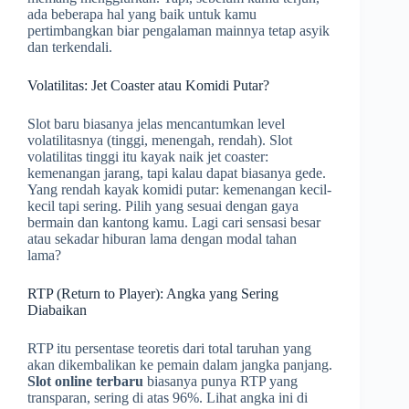
ada beberapa hal yang baik untuk kamu
pertimbangkan biar pengalaman mainnya tetap asyik
dan terkendali.
Volatilitas: Jet Coaster atau Komidi Putar?
Slot baru biasanya jelas mencantumkan level
volatilitasnya (tinggi, menengah, rendah). Slot
volatilitas tinggi itu kayak naik jet coaster:
kemenangan jarang, tapi kalau dapat biasanya gede.
Yang rendah kayak komidi putar: kemenangan kecil-
kecil tapi sering. Pilih yang sesuai dengan gaya
bermain dan kantong kamu. Lagi cari sensasi besar
atau sekadar hiburan lama dengan modal tahan
lama?
RTP (Return to Player): Angka yang Sering
Diabaikan
RTP itu persentase teoretis dari total taruhan yang
akan dikembalikan ke pemain dalam jangka panjang.
Slot online terbaru
biasanya punya RTP yang
transparan, sering di atas 96%. Lihat angka ini di