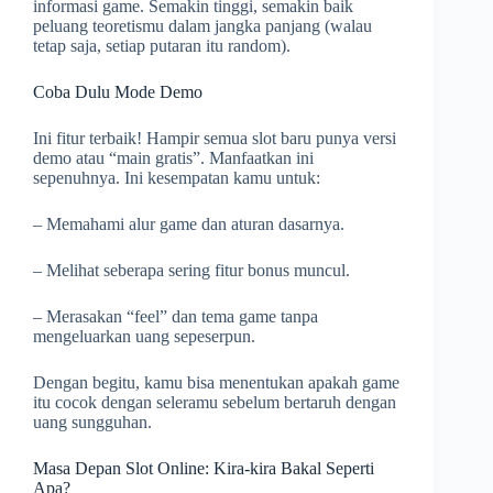
informasi game. Semakin tinggi, semakin baik
peluang teoretismu dalam jangka panjang (walau
tetap saja, setiap putaran itu random).
Coba Dulu Mode Demo
Ini fitur terbaik! Hampir semua slot baru punya versi
demo atau “main gratis”. Manfaatkan ini
sepenuhnya. Ini kesempatan kamu untuk:
– Memahami alur game dan aturan dasarnya.
– Melihat seberapa sering fitur bonus muncul.
– Merasakan “feel” dan tema game tanpa
mengeluarkan uang sepeserpun.
Dengan begitu, kamu bisa menentukan apakah game
itu cocok dengan seleramu sebelum bertaruh dengan
uang sungguhan.
Masa Depan Slot Online: Kira-kira Bakal Seperti
Apa?