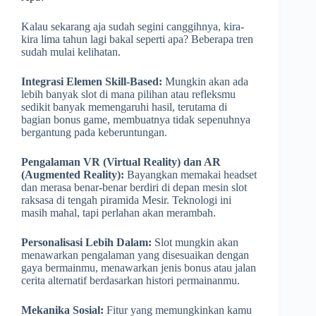
Kalau sekarang aja sudah segini canggihnya, kira-
kira lima tahun lagi bakal seperti apa? Beberapa tren
sudah mulai kelihatan.
Integrasi Elemen Skill-Based:
Mungkin akan ada
lebih banyak slot di mana pilihan atau refleksmu
sedikit banyak memengaruhi hasil, terutama di
bagian bonus game, membuatnya tidak sepenuhnya
bergantung pada keberuntungan.
Pengalaman VR (Virtual Reality) dan AR
(Augmented Reality):
Bayangkan memakai headset
dan merasa benar-benar berdiri di depan mesin slot
raksasa di tengah piramida Mesir. Teknologi ini
masih mahal, tapi perlahan akan merambah.
Personalisasi Lebih Dalam:
Slot mungkin akan
menawarkan pengalaman yang disesuaikan dengan
gaya bermainmu, menawarkan jenis bonus atau jalan
cerita alternatif berdasarkan histori permainanmu.
Mekanika Sosial:
Fitur yang memungkinkan kamu