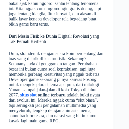
bakal ajak kamu ngobrol santai tentang fenomena
ini. Kita nggak cuma ngomongin grafis doang, tapi
juga tentang ide gila, fitur inovatif, dan alasan di
balik layar kenapa developer rela begadang buat
bikin game baru terus.
Dari Mesin Fisik ke Dunia Digital: Revolusi yang
Tak Pernah Berhenti
Dulu, slot identik dengan suara koin berdentang dan
tuas yang ditarik di kasino fisik. Sekarang?
Semuanya ada di genggaman tangan. Perubahan
besar ini bukan cuma soal kepraktisan, tapi juga
membuka gerbang kreativitas yang nggak terbatas.
Developer game sekarang punya kanvas kosong
untuk mengeksplorasi tema apa pun, dari mitologi
Yunani sampai jalan-jalan di kota Tokyo di tahun
2077.
situs slot
online terbaru
adalah bukti nyata
dari evolusi ini. Mereka nggak cuma “slot biasa”,
tapi seringkali jadi pengalaman multimedia yang
menyeluruh, lengkap dengan animasi cinema,
soundtrack orkestra, dan narasi yang bikin kamu
kayak lagi main game RPG.