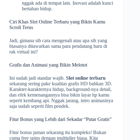
nggak ada di tempat lain. Inovasi adalah kunci
bertahan hidup.
Ciri Khas Slot Online Terbaru yang Bikin Kamu
Scroll Terus
Jadi, gimana sih cara mengenali atau apa sih yang
biasanya ditawarkan sama para pendatang baru di
rak virtual ini?
Grafis dan Animasi yang Bikin Melotot
Ini sudah jadi standar wajib.
Slot online terbaru
sekarang sering pake kualitas grafis HD bahkan 3D.
Karakter-karakternya hidup, background-nya detail,
dan efek kemenangannya bisa bikin layar hp kamu
seperti kembang api. Nggak jarang, intro animasinya
saja sudah seperti film pendek.
Fitur Bonus yang Lebih dari Sekadar “Putar Gratis”
Fitur bonus jaman sekarang itu kompleks! Bukan
cuma free spins dengan multiplier biasa. Kita