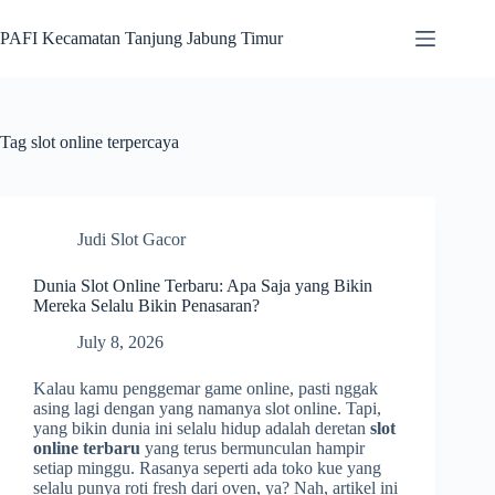
Skip
to
PAFI Kecamatan Tanjung Jabung Timur
content
Tag
slot online terpercaya
Judi Slot Gacor
Dunia Slot Online Terbaru: Apa Saja yang Bikin
Mereka Selalu Bikin Penasaran?
July 8, 2026
Kalau kamu penggemar game online, pasti nggak
asing lagi dengan yang namanya slot online. Tapi,
yang bikin dunia ini selalu hidup adalah deretan
slot
online terbaru
yang terus bermunculan hampir
setiap minggu. Rasanya seperti ada toko kue yang
selalu punya roti fresh dari oven, ya? Nah, artikel ini