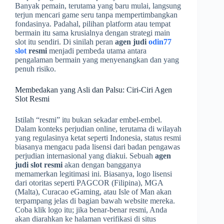
Banyak pemain, terutama yang baru mulai, langsung
terjun mencari game seru tanpa mempertimbangkan
fondasinya. Padahal, pilihan platform atau tempat
bermain itu sama krusialnya dengan strategi main
slot itu sendiri. Di sinilah peran
agen judi
odin77
slot
resmi
menjadi pembeda utama antara
pengalaman bermain yang menyenangkan dan yang
penuh risiko.
Membedakan yang Asli dan Palsu: Ciri-Ciri Agen
Slot Resmi
Istilah “resmi” itu bukan sekadar embel-embel.
Dalam konteks perjudian online, terutama di wilayah
yang regulasinya ketat seperti Indonesia, status resmi
biasanya mengacu pada lisensi dari badan pengawas
perjudian internasional yang diakui. Sebuah
agen
judi slot resmi
akan dengan bangganya
memamerkan legitimasi ini. Biasanya, logo lisensi
dari otoritas seperti PAGCOR (Filipina), MGA
(Malta), Curacao eGaming, atau Isle of Man akan
terpampang jelas di bagian bawah website mereka.
Coba klik logo itu; jika benar-benar resmi, Anda
akan diarahkan ke halaman verifikasi di situs