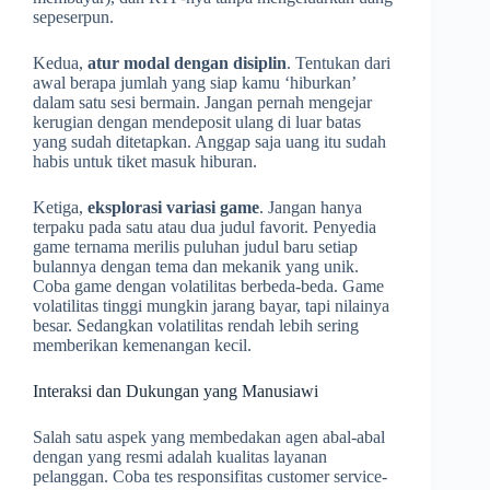
sepeserpun.
Kedua,
atur modal dengan disiplin
. Tentukan dari
awal berapa jumlah yang siap kamu ‘hiburkan’
dalam satu sesi bermain. Jangan pernah mengejar
kerugian dengan mendeposit ulang di luar batas
yang sudah ditetapkan. Anggap saja uang itu sudah
habis untuk tiket masuk hiburan.
Ketiga,
eksplorasi variasi game
. Jangan hanya
terpaku pada satu atau dua judul favorit. Penyedia
game ternama merilis puluhan judul baru setiap
bulannya dengan tema dan mekanik yang unik.
Coba game dengan volatilitas berbeda-beda. Game
volatilitas tinggi mungkin jarang bayar, tapi nilainya
besar. Sedangkan volatilitas rendah lebih sering
memberikan kemenangan kecil.
Interaksi dan Dukungan yang Manusiawi
Salah satu aspek yang membedakan agen abal-abal
dengan yang resmi adalah kualitas layanan
pelanggan. Coba tes responsifitas customer service-