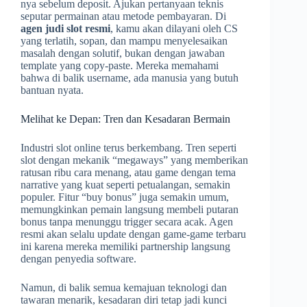
nya sebelum deposit. Ajukan pertanyaan teknis
seputar permainan atau metode pembayaran. Di
agen judi slot resmi
, kamu akan dilayani oleh CS
yang terlatih, sopan, dan mampu menyelesaikan
masalah dengan solutif, bukan dengan jawaban
template yang copy-paste. Mereka memahami
bahwa di balik username, ada manusia yang butuh
bantuan nyata.
Melihat ke Depan: Tren dan Kesadaran Bermain
Industri slot online terus berkembang. Tren seperti
slot dengan mekanik “megaways” yang memberikan
ratusan ribu cara menang, atau game dengan tema
narrative yang kuat seperti petualangan, semakin
populer. Fitur “buy bonus” juga semakin umum,
memungkinkan pemain langsung membeli putaran
bonus tanpa menunggu trigger secara acak. Agen
resmi akan selalu update dengan game-game terbaru
ini karena mereka memiliki partnership langsung
dengan penyedia software.
Namun, di balik semua kemajuan teknologi dan
tawaran menarik, kesadaran diri tetap jadi kunci