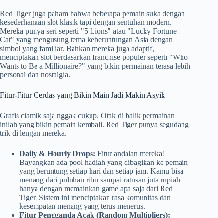
Red Tiger juga paham bahwa beberapa pemain suka dengan
kesederhanaan slot klasik tapi dengan sentuhan modern.
Mereka punya seri seperti "5 Lions" atau "Lucky Fortune
Cat" yang mengusung tema keberuntungan Asia dengan
simbol yang familiar. Bahkan mereka juga adaptif,
menciptakan slot berdasarkan franchise populer seperti "Who
Wants to Be a Millionaire?" yang bikin permainan terasa lebih
personal dan nostalgia.
Fitur-Fitur Cerdas yang Bikin Main Jadi Makin Asyik
Grafis ciamik saja nggak cukup. Otak di balik permainan
inilah yang bikin pemain kembali. Red Tiger punya segudang
trik di lengan mereka.
Daily & Hourly Drops:
Fitur andalan mereka!
Bayangkan ada pool hadiah yang dibagikan ke pemain
yang beruntung setiap hari dan setiap jam. Kamu bisa
menang dari puluhan ribu sampai ratusan juta rupiah
hanya dengan memainkan game apa saja dari Red
Tiger. Sistem ini menciptakan rasa komunitas dan
kesempatan menang yang terus menerus.
Fitur Pengganda Acak (Random Multipliers):