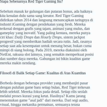
Siapa Sebenarnya Red Tiger Gaming Itu?
Sebelum masuk ke gulungan dan putaran bonus, ada baiknya
kita kenalan dulu sama sang kreator. Red Tiger Gaming
didirikan tahun 2014 dan langsung menancapkan taringnya di
industri iGaming dengan pendekatan yang fresh. Mereka
terkenal dengan grafis yang tajam, animasi yang mulus, dan
gameplay yang inovatif. Yang paling kentara, mereka punya
ciri khas:
Daily Drops
dan
Hourly Drops
, sistem jackpot
progresif yang memberikan hadiah secara rutin. Jadi, rasanya
setiap saat ada kesempatan untuk menang besar, bukan cuma
mimpi di siang bolong. Pada 2019, mereka diakuisisi oleh
NetEnt, raksasa slot lainnya, yang semakin memperkuat posisi
dan sumber daya mereka. Gabungan ini bikin kualitas game
mereka makin nendang.
Filosofi di Balik Setiap Game: Kualitas di Atas Kuantitas
Berbeda dengan beberapa provider yang membanjiri pasar
dengan puluhan game baru setiap bulan, Red Tiger terkesan
lebih selektif. Mereka fokus pada detail. Setiap rilis seolah
melalui proses kurasi yang ketat. Hasilnya? Kamu jarang
menemukan game "asal jadi" dari mereka. Dari segi audio,
visual, hingga mekanika permainan, semuanya terasa