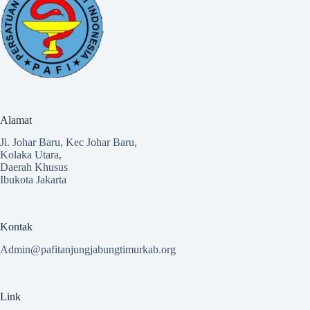
Alamat
Jl. Johar Baru, Kec Johar Baru,
Kolaka Utara,
Daerah Khusus
Ibukota Jakarta
Kontak
Admin@pafitanjungjabungtimurkab.org
Link