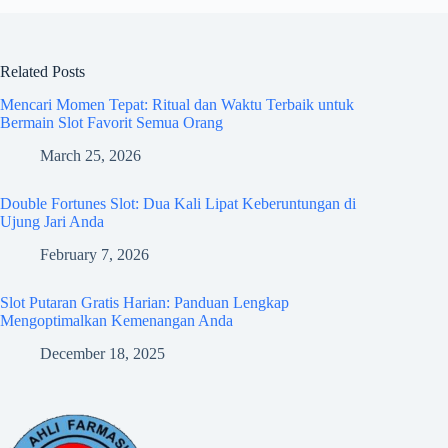
Related Posts
Mencari Momen Tepat: Ritual dan Waktu Terbaik untuk
Bermain Slot Favorit Semua Orang
March 25, 2026
Double Fortunes Slot: Dua Kali Lipat Keberuntungan di
Ujung Jari Anda
February 7, 2026
Slot Putaran Gratis Harian: Panduan Lengkap
Mengoptimalkan Kemenangan Anda
December 18, 2025