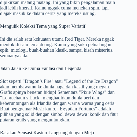
dipikirkan matang-matang. Ini yang bikin pengalaman main
jadi lebih imersif. Kamu nggak cuma menekan spin, tapi
diajak masuk ke dalam cerita yang mereka usung.
Mengulik Koleksi Tema yang Super Variatif
Ini dia salah satu kekuatan utama Red Tiger. Mereka nggak
mentok di satu tema doang. Kamu yang suka petualangan
epik, mitologi, buah-buahan klasik, sampai kisah misterius,
semuanya ada.
Jalan-Jalan ke Dunia Fantasi dan Legenda
Slot seperti "Dragon’s Fire" atau "Legend of the Ice Dragon"
akan membawamu ke dunia naga dan kastil yang megah.
Grafis apinya beneran hidup! Sementara "Pixie Wings" dan
"Leprechaun’s Luck" menghadirkan dunia peri dan
keberuntungan ala Irlandia dengan warna-warna yang ceria.
Buat penggemar Mesir kuno, "Egyptian Fortunes" adalah
pilihan yang solid dengan simbol dewa-dewa ikonik dan fitur
putaran gratis yang menguntungkan.
Rasakan Sensasi Kasino Langsung dengan Meja