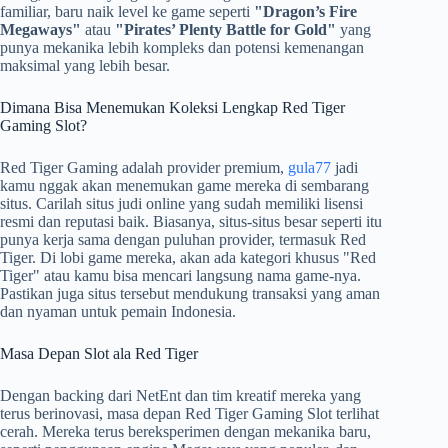
familiar, baru naik level ke game seperti
"Dragon’s Fire
Megaways"
atau
"Pirates’ Plenty Battle for Gold"
yang
punya mekanika lebih kompleks dan potensi kemenangan
maksimal yang lebih besar.
Dimana Bisa Menemukan Koleksi Lengkap Red Tiger
Gaming Slot?
Red Tiger Gaming adalah provider premium,
gula77
jadi
kamu nggak akan menemukan game mereka di sembarang
situs. Carilah situs judi online yang sudah memiliki lisensi
resmi dan reputasi baik. Biasanya, situs-situs besar seperti itu
punya kerja sama dengan puluhan provider, termasuk Red
Tiger. Di lobi game mereka, akan ada kategori khusus "Red
Tiger" atau kamu bisa mencari langsung nama game-nya.
Pastikan juga situs tersebut mendukung transaksi yang aman
dan nyaman untuk pemain Indonesia.
Masa Depan Slot ala Red Tiger
Dengan backing dari NetEnt dan tim kreatif mereka yang
terus berinovasi, masa depan Red Tiger Gaming Slot terlihat
cerah. Mereka terus bereksperimen dengan mekanika baru,