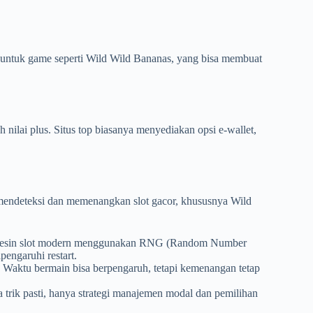
 untuk game seperti Wild Wild Bananas, yang bisa membuat
ah nilai plus. Situs top biasanya menyediakan opsi e-wallet,
mendeteksi dan memenangkan slot gacor, khususnya Wild
sin slot modern menggunakan RNG (Random Number
pengaruhi restart.
Waktu bermain bisa berpengaruh, tetapi kemenangan tetap
 trik pasti, hanya strategi manajemen modal dan pemilihan