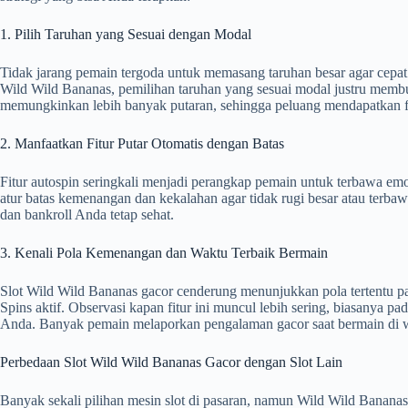
1. Pilih Taruhan yang Sesuai dengan Modal
Tidak jarang pemain tergoda untuk memasang taruhan besar agar cepat 
Wild Wild Bananas, pemilihan taruhan yang sesuai modal justru memb
memungkinkan lebih banyak putaran, sehingga peluang mendapatkan fit
2. Manfaatkan Fitur Putar Otomatis dengan Batas
Fitur autospin seringkali menjadi perangkap pemain untuk terbawa emos
atur batas kemenangan dan kekalahan agar tidak rugi besar atau terbaw
dan bankroll Anda tetap sehat.
3. Kenali Pola Kemenangan dan Waktu Terbaik Bermain
Slot Wild Wild Bananas gacor cenderung menunjukkan pola tertentu pa
Spins aktif. Observasi kapan fitur ini muncul lebih sering, biasanya 
Anda. Banyak pemain melaporkan pengalaman gacor saat bermain di w
Perbedaan Slot Wild Wild Bananas Gacor dengan Slot Lain
Banyak sekali pilihan mesin slot di pasaran, namun Wild Wild Banana