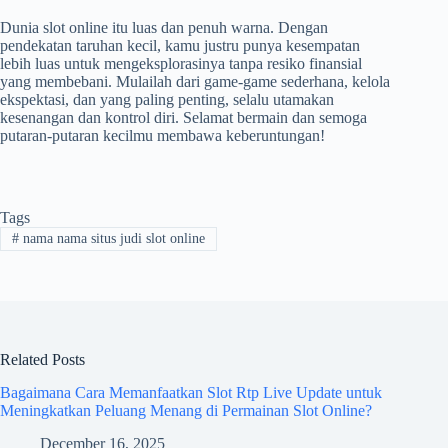
Dunia slot online itu luas dan penuh warna. Dengan
pendekatan taruhan kecil, kamu justru punya kesempatan
lebih luas untuk mengeksplorasinya tanpa resiko finansial
yang membebani. Mulailah dari game-game sederhana, kelola
ekspektasi, dan yang paling penting, selalu utamakan
kesenangan dan kontrol diri. Selamat bermain dan semoga
putaran-putaran kecilmu membawa keberuntungan!
Tags
#
nama nama situs judi slot online
Related Posts
Bagaimana Cara Memanfaatkan Slot Rtp Live Update untuk
Meningkatkan Peluang Menang di Permainan Slot Online?
December 16, 2025