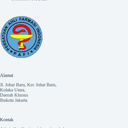
Alamat
Jl. Johar Baru, Kec Johar Baru,
Kolaka Utara,
Daerah Khusus
Ibukota Jakarta
Kontak