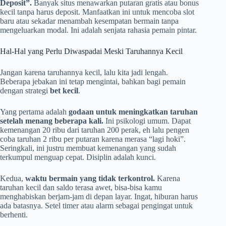
Deposit”.
Banyak situs menawarkan putaran gratis atau bonus
kecil tanpa harus deposit. Manfaatkan ini untuk mencoba slot
baru atau sekadar menambah kesempatan bermain tanpa
mengeluarkan modal. Ini adalah senjata rahasia pemain pintar.
Hal-Hal yang Perlu Diwaspadai Meski Taruhannya Kecil
Jangan karena taruhannya kecil, lalu kita jadi lengah.
Beberapa jebakan ini tetap mengintai, bahkan bagi pemain
dengan strategi
bet kecil
.
Yang pertama adalah
godaan untuk meningkatkan taruhan
setelah menang beberapa kali.
Ini psikologi umum. Dapat
kemenangan 20 ribu dari taruhan 200 perak, eh lalu pengen
coba taruhan 2 ribu per putaran karena merasa “lagi hoki”.
Seringkali, ini justru membuat kemenangan yang sudah
terkumpul menguap cepat. Disiplin adalah kunci.
Kedua,
waktu bermain yang tidak terkontrol.
Karena
taruhan kecil dan saldo terasa awet, bisa-bisa kamu
menghabiskan berjam-jam di depan layar. Ingat, hiburan harus
ada batasnya. Setel timer atau alarm sebagai pengingat untuk
berhenti.