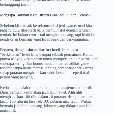
bertanggung jawab.
Mengapa Taruhan Kecil Justru Bisa Jadi Pilihan Cerdas?
Sebelum kita masuk ke rekomendasi jenis game, mari kita
pahami dulu filosofi di balik memilih slot dengan taruhan
rendah. Ini bukan cuma soal menghemat uang, tapi lebih ke
pendekatan bermain yang lebih bijak dan berkelanjutan.
Pertama, dengan
slot online bet kecil
, kamu bisa
“berkenalan” lebih lama dengan sebuah permainan. Kamu
punya banyak kesempatan untuk mempelajari alur permainan,
seberapa sering fitur bonus muncul, dan volatilitas game
tersebut tanpa harus merasa jantung berdebar-debar karena
setiap putaran menghabiskan saldo besar. Ini seperti trial
period yang panjang.
Kedua, ini adalah cara terbaik untuk manajemen bankroll.
Dana bermain kamu akan jauh lebih awet. Alih-alih
menghabiskan 100 ribu dalam 10 putaran, dengan taruhan
kecil, 100 ribu itu bisa jadi 100 putaran atau lebih. Waktu
bermain jadi lebih panjang, hiburan yang didapat pun lebih
maksimal.